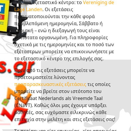
μονάχα εξεταστικό κέντρο: το
Vereniging de
Lage Landen
. Οι εξετάσεις
πραγματοποιούνται την κάθε φορά
προβλεπόμενη ημερομηνία, Σάββατο ή
Κυριακή – ενώ η διεξαγωγή τους είναι
αρτιότατα οργανωμένη. Για πληροφορίες
σχετικά με τις ημερομηνίες και το ποσό των
εξέταστρων μπορείτε να επικοινωνήσετε με
ου μεγέθους
το εξεταστικό κέντρο της επιλογής σας.
Πριν από τις εξετάσεις μπορείτε να
προετοιμαστείτε λύνοντας
προπαρασκευαστικές εξετάσεις
τις οποίες
μπορείτε να βρείτε στον ιστότοπο του
Certificaat Nederlands als Vreemde Taal
(CNaVT). Καθώς όλοι μας έχουμε υπάρξει
μαθητές, σας ευχόμαστε ειλικρινώς κάθε
επιτυχία στην μελέτη και στις εξετάσεις σας!
Σε περίπτωση είτε επιτυχίας , είτε αποτυχίας