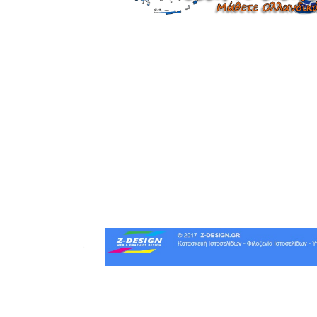
Μάθετε Ολλανδικά στην Αθήνα και μέ
Περισσότερα
Η εταιρεία φιλοξενείας του site μας . 
καλύτερο !