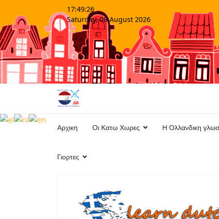
17:49:27
Saturday, 08 August 2026
Αρχικη
Οι Κατω Χωρες
Η Ολλανδικη γλω
Γιορτες