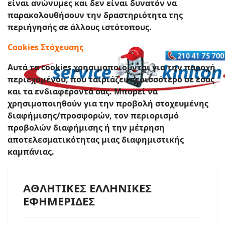
είναι ανώνυμες και δεν είναι δυνατόν να
Περισσότερα
παρακολουθήσουν την δραστηριότητα της
περιήγησής σε άλλους ιστότοπους.
Cookies Στόχευσης
Αυτά τα cookies χρησιμοποιούνται για την παροχή
περιεχομένου, που ταιριάζει περισσότερο σε εσάς
και τα ενδιαφέροντά σας. Μπορεί να
Χωρίς να επισκευάσουμε το κινητό μας , δεν πάμε
χρησιμοποιηθούν για την προβολή στοχευμένης
πουθενά !
διαφήμισης/προσφορών, τον περιορισμό
προβολών διαφήμισης ή την μέτρηση
Περισσότερα
αποτελεσματικότητας μιας διαφημιστικής
καμπάνιας.
ΑΘΛΗΤΙΚΕΣ ΕΛΛΗΝΙΚΕΣ
ΕΦΗΜΕΡΙΔΕΣ