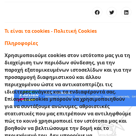
Μάθετε Ολλανδικά στην Αθήνα και μέσω skype
Περισσότερα
Τι είναι τα cookies - Πολιτική Cookies
Πληροφορίες
Χρησιμοποιούμε cookies στον ιστότοπο μας για τη
διαχείριση των περιόδων σύνδεσης, για την
παροχή εξατομικευμένων ιστοσελίδων και για την
προσαρμογή διαφημιστικού και άλλου
περιεχομένου ώστε να αντικατοπτρίζει τις
ιδιαίτερες ανάγκες και τα ενδιαφέροντά σας.
Επίσης τα cookies μπορούν να χρησιμοποιηθούν
για να συντάξουμε ανώνυμες, αθροιστικές
Η εταιρεία φιλοξενείας του site μας . Αυτό τον κάνε
στατιστικές που μας επιτρέπουν να αντιληφθούμε
καλύτερο !
πώς το κοινό χρησιμοποιεί τον ιστότοπο μας και
βοηθούν να βελτιώσουμε την δομή και το
Περισσότερα
περιεχόμενό του. Δεν μπορούμε να