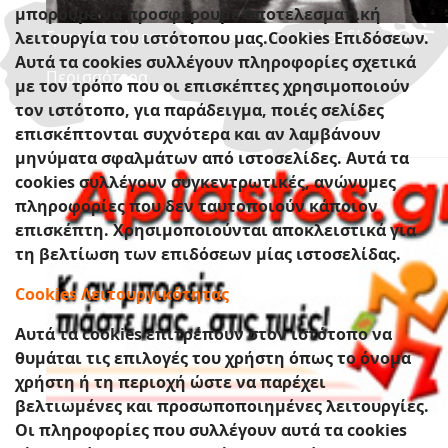
μπορούμε να προσφέρουμε αποτελεσματική
Γραφείο εύρεσης εργασίας στην Ολλανδία !
λειτουργία του ιστότοπου μας.Cookies Επιδόσεων.
Αυτά τα cookies συλλέγουν πληροφορίες σχετικά
Περισσότερα
με τον τρόπο που οι επισκέπτες χρησιμοποιούν
τον ιστότοπο, για παράδειγμα, ποιές σελίδες
επισκέπτονται συχνότερα και αν λαμβάνουν
μηνύματα σφαλμάτων από ιστοσελίδες. Αυτά τα
cookies συλλέγουν συγκεντρωτικές, ανώνυμες
πληροφορίες που δεν ταυτοποιούν κάποιον
επισκέπτη. Χρησιμοποιούνται αποκλειστικά για
τη βελτίωση των επιδόσεων μίας ιστοσελίδας.
Cookies Λειτουργικότητας
Αυτά τα cookies επιτρέπουν στον ιστότοπο να
θυμάται τις επιλογές του χρήστη όπως το όνομα
χρήστη ή τη περιοχή ώστε να παρέχει
βελτιωμένες και προσωποποιημένες λειτουργίες.
Οι πληροφορίες που συλλέγουν αυτά τα cookies
Οι καλύτερες τιμές της Ελληνικής αγοράς !