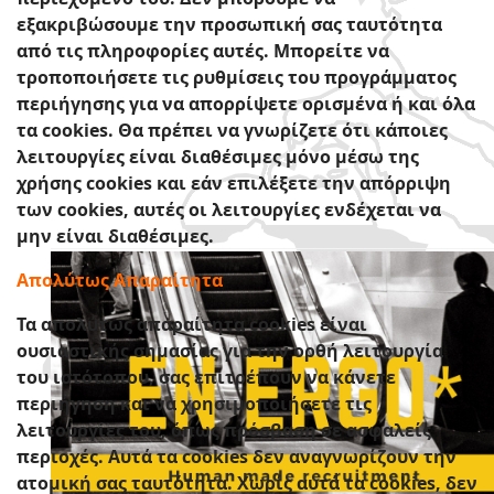
εξακριβώσουμε την προσωπική σας ταυτότητα
από τις πληροφορίες αυτές. Μπορείτε να
τροποποιήσετε τις ρυθμίσεις του προγράμματος
περιήγησης για να απορρίψετε ορισμένα ή και όλα
τα cookies. Θα πρέπει να γνωρίζετε ότι κάποιες
λειτουργίες είναι διαθέσιμες μόνο μέσω της
χρήσης cookies και εάν επιλέξετε την απόρριψη
των cookies, αυτές οι λειτουργίες ενδέχεται να
μην είναι διαθέσιμες.
Απολύτως Απαραίτητα
Τα απολύτως απαραίτητα cookies είναι
ουσιαστικής σημασίας για την ορθή λειτουργία
του ιστότοπου, σας επιτρέπουν να κάνετε
περιήγηση και να χρησιμοποιήσετε τις
λειτουργίες του, όπως πρόσβαση σε ασφαλείς
περιοχές. Αυτά τα cookies δεν αναγνωρίζουν την
ατομική σας ταυτότητα. Χωρίς αυτά τα cookies, δεν