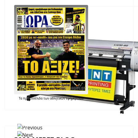
Τα
πρωτοσέλιδα
των
αθλητικών εφημερίδων
Ψηφιακές εκτυπώσεις μικρού & μεγάλου μεγέθους